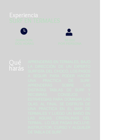
Experiencia
SURF EN TERMALES
DURACIÓN:
60.000
DOS HORAS
POR PERSONA
Qué
APRENDERÁS EN TERMALES, BAJO
harás
LA DIRECCIÓN DE UN EXPERTO
SURFISTA DEL CHOCÓ, LOS PASOS
A SEGUIR PARA PODER HACER
UNA PRACTICA DE SURF.
APRENDERÁS SOBRE LAS
DISTINTAS TABLAS DE SURF Y
RECIBIRÁS CONSEJOS Y
ESTRATEGIAS PARA DOMINAR LAS
OLAS. AL FINAL SE DISFRUTA DE
UNA PRÁCTICA EN EL MAR DE
TERMALES Y LUEGO UN BAÑO EN
LAS AGUAS CRISTALINAS DEL
TERMAL. LO QUE PAGAS INCLUYE:
INSTRUCTOR, CURSO Y ALQUILER
DE TABLA DE SURF.