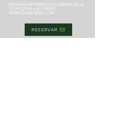
PARA MÁS INFORMACIÓN COMUNICATE AL
3214302942
o al CORREO
VIVENUQUI@GMAIL.COM
RESERVAR